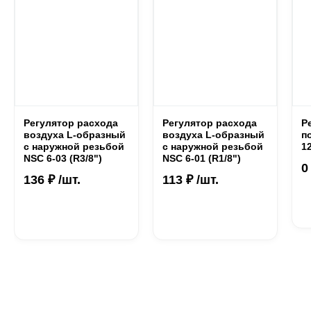
Регулятор расхода
Регулятор расхода
Р
воздуха L-образный
воздуха L-образный
п
с наружной резьбой
с наружной резьбой
1
NSC 6-03 (R3/8")
NSC 6-01 (R1/8")
0
136 ₽ /шт.
113 ₽ /шт.