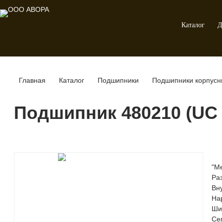
Каталог
Д
Главная
Каталог
Подшипники
Подшипники корпус
Подшипник 480210 (UC 
"М
Ра
Вн
На
Ши
Се