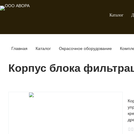
Каталог
Д
Главная
Каталог
Окрасочное оборудование
Компл
Корпус блока фильтрац
Ко
уп
кр
др