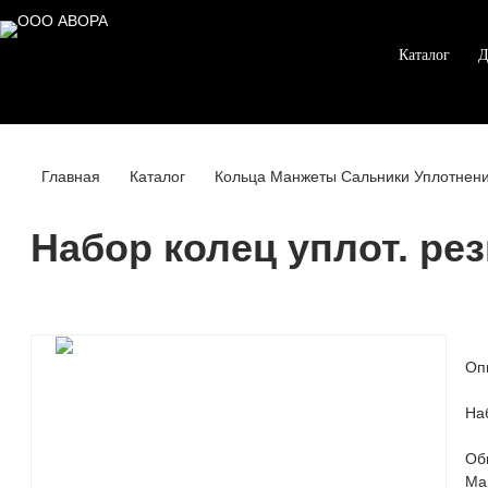
Каталог
Д
Главная
Каталог
Кольца Манжеты Сальники Уплотнен
Набор колец уплот. ре
Оп
На
Об
Ма