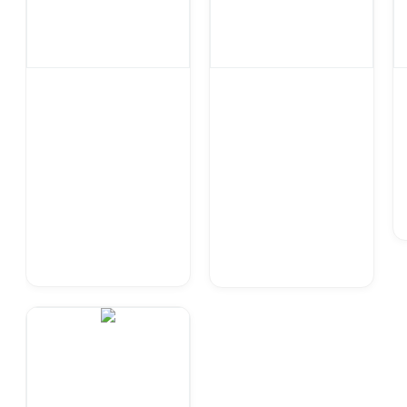
Набор колец
Набор колец
силиконовых
фторкаучуковых
уплотнительных O-
уплотнительных O-
Ring SILICON70
Ring FKM70 Дюйм.
CATERPILLAR 4C-8253
(№5V) 363 шт HIMPT
149 шт.
.
.
4 100 ₽ /шт.
3 127,60 ₽ /шт.