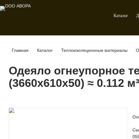
Каталог
Д
Главная
Каталог
Теплоизоляционные материалы
О
Одеяло огнеупорное те
(3660x610x50) ≈ 0.112 м
Оп
Ce
05