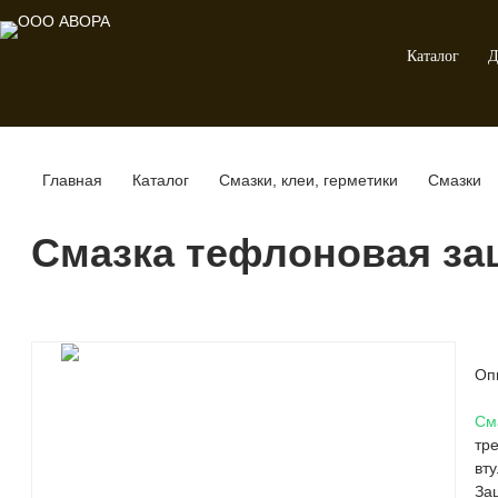
Каталог
Д
Главная
Каталог
Смазки, клеи, герметики
Смазки
Смазка тефлоновая за
Оп
См
тр
вт
За