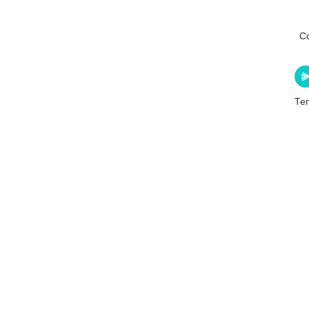
С
Тег