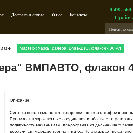
8 495 568
ог
Доставка и оплата
О нас
Контакты
Прайс-
мазки
Мастер-смазка "Валера" ВМПАВТО, флакон 400 мл
лера" ВМПАВТО, флакон 
Описание:
Синтетическая смазка с антикоррозионным и антифрикционн
Проникает в заржавевшие соединения и облегчает страгиван
подвижность механизмам, предохраняя от дальнейшего разви
добавки, снижающие трение и износ. Не оказывает негативног