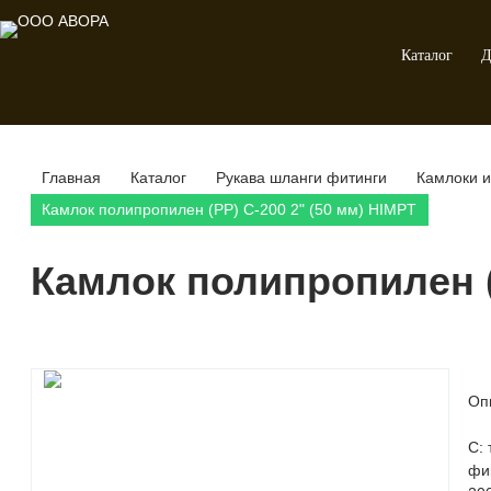
Каталог
Д
Главная
Каталог
Рукава шланги фитинги
Камлоки 
Камлок полипропилен (РР) C-200 2" (50 мм) HIMPT
Камлок полипропилен (
Оп
С:
фи