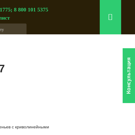
 1775; 8 800 101 5375
лист
7
веньев с криволинейными