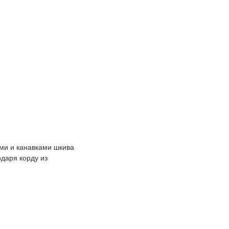
ами и канавками шкива
одаря корду из