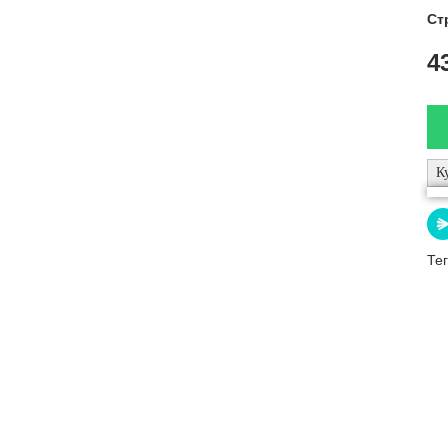
Ст
4
Тег