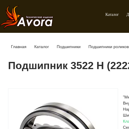
Каталог
Д
Главная
Каталог
Подшипники
Подшипники роликов
Подшипник 3522 Н (222
"М
Вн
На
Ши
Кл
Се