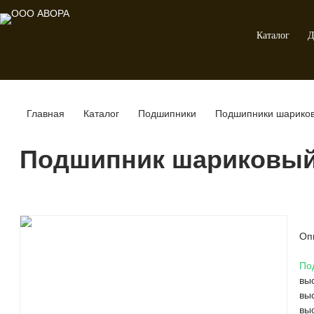
Каталог
Д
Главная
Каталог
Подшипники
Подшипники шарико
Подшипник шариковый 
Оп
По
вы
вы
вы