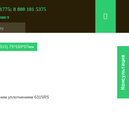
 1775; 8 800 101 5375
лист
315) 75*160*37мм
нним уплотнением 6315RS