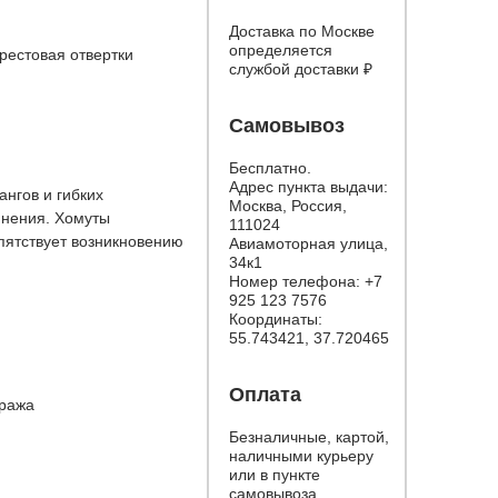
Доставка по Москве
определяется
рестовая отвертки
службой доставки
₽
Самовывоз
Бесплатно.
Адрес пункта выдачи:
нгов и гибких
Москва, Россия,
инения. Хомуты
111024
епятствует возникновению
Авиамоторная улица,
34к1
Номер телефона:
+7
925 123 7576
Координаты:
55.743421, 37.720465
Оплата
тража
Безналичные, картой,
наличными курьеру
или в пункте
самовывоза.