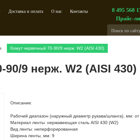
8 495 568 1
г
Доставка и оплата
О нас
Контакты
Прайс-ли
е
Хомут червячный 70-90/9 нерж. W2 (AISI 430)
90/9 нерж. W2 (AISI 430)
Описание:
Рабочий диапазон (наружный диаметр рукава/шланга), мм: от 
Материал ленты: нержавеющая сталь AISI 430 (W2)
Вид ленты: неперфорированная
Ширина ленты, мм: 9