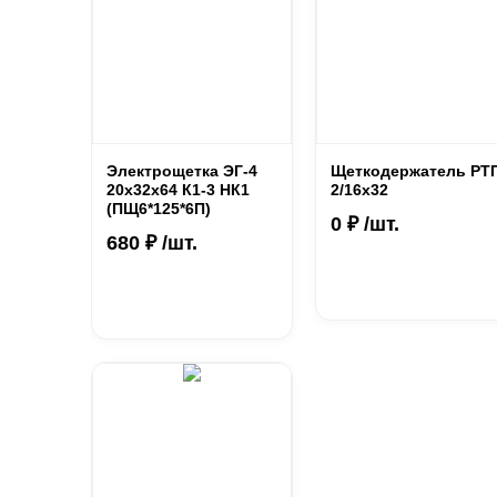
Электрощетка ЭГ-4
Щеткодержатель РТ
20х32х64 К1-3 НК1
2/16х32
(ПЩ6*125*6П)
0 ₽ /шт.
680 ₽ /шт.