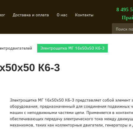
8 495 5
лог
Доставка и оплата
О нас
Контакты
Прай
лектродвигателей
Электрощетка МГ 16х50х50 К6-3
х50х50 К6-3
Электрощетка МГ 16х50х50 К6-3 представляет собой элемент 
оборудования, предназначенный для соединения подвижных ч
машин с неподвижными частями цепи. Применяется в контактн
обеспечивающих передачу электрического тока между движу
механизмов, таких как коллекторные двигатели, генераторы и